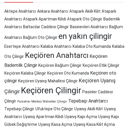
Aktepe Anahtarcı
Ankara Anahtarcı
Atapark Akıllı Kilit
Atapark
Anahtarcı
Atapark Apartman Kilidi
Atapark Oto Çilingir
Bademlik
Anahtarcı
Baltacılar Caddesi Çilingir
Basınevleri Anahtarcı
Bağlum
en yakın çilingir
Anahtarcı
Bağlum Oto Çilingir
Esertepe Anahtarcı
Kalaba Anahtarcı
Kalaba Oto Kumanda
Kalaba
Keçiören Anahtarcı
Keçiören
Oto Çilingir
Bademlik Çilingir
Keçiören Bağlum Çilingir
Keçiören Etlik Çilingir
Keçiören oto
Keçiören Kalaba Çilingir
Keçiören Oto Kumanda
Keçiören Uyanış
çilingir
Keçiören Uyanış Mahallesi Çilingir
Keçiören Çilingir
Çilingir
Pasinler Caddesi
Tepebaşı Anahtarcı
Çilingir
Pursaklar Merkez Mahallesi Çilingir
Tepebaşı Çilingir
Ufuktepe Oto Çilingir
Uyanış Akıllı Kilit
Uyanış
Anahtarcı
Uyanış Apartman Kilidi
Uyanış Kapı Açma
Uyanış Kapı
Göbek Değiştirme
Uyanış Kasa Açma
Uyanış Kasa Kilit Açma