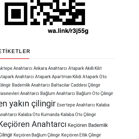
ETIKETLER
Aktepe Anahtarcı
Ankara Anahtarcı
Atapark Akıllı Kilit
Atapark Anahtarcı
Atapark Apartman Kilidi
Atapark Oto
ilingir
Bademlik Anahtarcı
Baltacılar Caddesi Çilingir
Basınevleri Anahtarcı
Bağlum Anahtarcı
Bağlum Oto Çilingir
en yakın çilingir
Esertepe Anahtarcı
Kalaba
Anahtarcı
Kalaba Oto Kumanda
Kalaba Oto Çilingir
Keçiören Anahtarcı
Keçiören Bademlik
Çilingir
Keçiören Bağlum Çilingir
Keçiören Etlik Çilingir