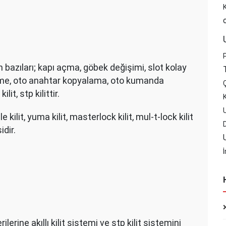
 bazıları; kapı açma, göbek değişimi, slot kolay
me, oto anahtar kopyalama, oto kumanda
Ç
ilit, stp kilittir.
K
 kilit, yuma kilit, masterlock kilit, mul-t-lock kilit
idir.
İ
ilerine akıllı kilit sistemi ve stp kilit sistemini