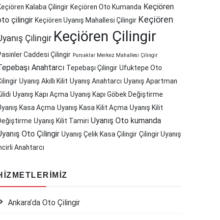
Keçiören
Keçiören Kalaba Çilingir
Keçiören Oto Kumanda
Keçiören
oto çilingir
Keçiören Uyanış Mahallesi Çilingir
Keçiören Çilingir
Uyanış Çilingir
Pasinler Caddesi Çilingir
Pursaklar Merkez Mahallesi Çilingir
Tepebaşı Anahtarcı
Tepebaşı Çilingir
Ufuktepe Oto
ilingir
Uyanış Akıllı Kilit
Uyanış Anahtarcı
Uyanış Apartman
ilidi
Uyanış Kapı Açma
Uyanış Kapı Göbek Değiştirme
Uyanış Kasa Açma
Uyanış Kasa Kilit Açma
Uyanış Kilit
Uyanış Oto kumanda
Değiştirme
Uyanış Kilit Tamiri
Uyanış Oto Çilingir
Uyanış Çelik Kasa Çilingir
Çilingir Uyanış
ncirli Anahtarcı
HIZMETLERIMIZ
Ankara’da Oto Çilingir