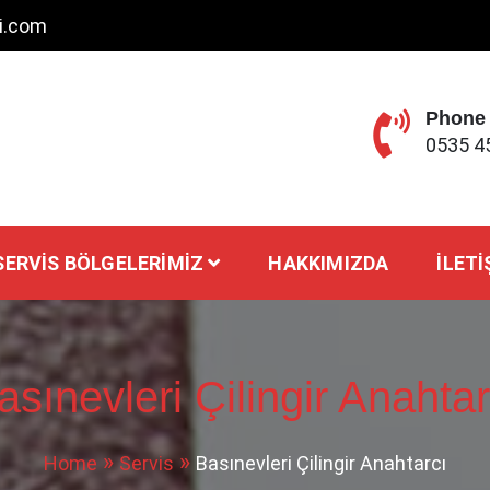
ci.com
Phone
0535 4
SERVIS BÖLGELERIMIZ
HAKKIMIZDA
İLETI
asınevleri Çilingir Anahtar
Home
Servis
Basınevleri Çilingir Anahtarcı