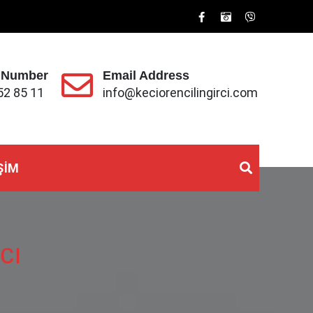
 Number
Email Address
52 85 11
info@keciorencilingirci.com
ŞIM
cı