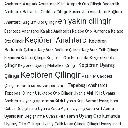
Anahtarcı
Atapark Apartman Kilidi
Atapark Oto Çilingir
Bademlik
Anahtarcı
Baltacılar Caddesi Çilingir
Basınevleri Anahtarcı
Bağlum
en yakın çilingir
Anahtarcı
Bağlum Oto Çilingir
Esertepe Anahtarcı
Kalaba Anahtarcı
Kalaba Oto Kumanda
Kalaba
Keçiören Anahtarcı
Keçiören
Oto Çilingir
Bademlik Çilingir
Keçiören Bağlum Çilingir
Keçiören Etlik Çilingir
Keçiören oto
Keçiören Kalaba Çilingir
Keçiören Oto Kumanda
Keçiören Uyanış
çilingir
Keçiören Uyanış Mahallesi Çilingir
Keçiören Çilingir
Çilingir
Pasinler Caddesi
Tepebaşı Anahtarcı
Çilingir
Pursaklar Merkez Mahallesi Çilingir
Tepebaşı Çilingir
Ufuktepe Oto Çilingir
Uyanış Akıllı Kilit
Uyanış
Anahtarcı
Uyanış Apartman Kilidi
Uyanış Kapı Açma
Uyanış Kapı
Göbek Değiştirme
Uyanış Kasa Açma
Uyanış Kasa Kilit Açma
Uyanış Oto kumanda
Uyanış Kilit Değiştirme
Uyanış Kilit Tamiri
Uyanış Oto Çilingir
Uyanış Çelik Kasa Çilingir
Çilingir Uyanış
İncirli