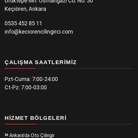
Ufuktepe Mh. Osmangazi Cd. No: 30
Keçiören, Ankara
0535 452 85 11
info@keciorencilingirci.com
ÇALIŞMA SAATLERIMIZ
Pzt-Cuma: 7:00-24:00
Ct-Pz: 7:00-03:00
HIZMET BÖLGELERI
Ankara’da Oto Çilingir