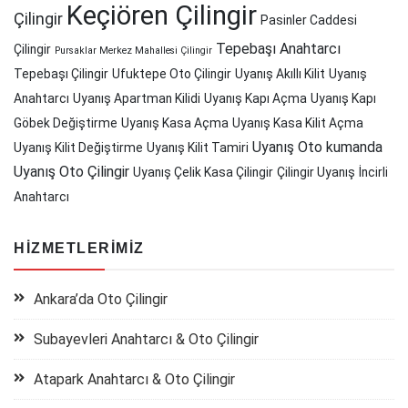
Keçiören Çilingir
Çilingir
Pasinler Caddesi
Tepebaşı Anahtarcı
Çilingir
Pursaklar Merkez Mahallesi Çilingir
Tepebaşı Çilingir
Ufuktepe Oto Çilingir
Uyanış Akıllı Kilit
Uyanış
Anahtarcı
Uyanış Apartman Kilidi
Uyanış Kapı Açma
Uyanış Kapı
Göbek Değiştirme
Uyanış Kasa Açma
Uyanış Kasa Kilit Açma
Uyanış Oto kumanda
Uyanış Kilit Değiştirme
Uyanış Kilit Tamiri
Uyanış Oto Çilingir
Uyanış Çelik Kasa Çilingir
Çilingir Uyanış
İncirli
Anahtarcı
HIZMETLERIMIZ
Ankara’da Oto Çilingir
Subayevleri Anahtarcı & Oto Çilingir
Atapark Anahtarcı & Oto Çilingir