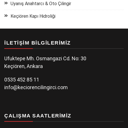
Uyanış Anahtarcı & Oto Çilingir
Keçiören Kapı Hidroliği
İLETIŞIM BILGILERIMIZ
Ufuktepe Mh. Osmangazi Cd. No: 30
Keçiören, Ankara
0535 452 85 11
info@keciorencilingirci.com
ÇALIŞMA SAATLERIMIZ