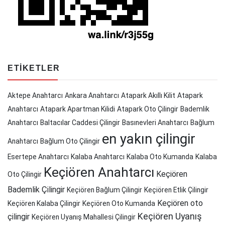
ETIKETLER
Aktepe Anahtarcı
Ankara Anahtarcı
Atapark Akıllı Kilit
Atapark
Anahtarcı
Atapark Apartman Kilidi
Atapark Oto Çilingir
Bademlik
Anahtarcı
Baltacılar Caddesi Çilingir
Basınevleri Anahtarcı
Bağlum
en yakın çilingir
Anahtarcı
Bağlum Oto Çilingir
Esertepe Anahtarcı
Kalaba Anahtarcı
Kalaba Oto Kumanda
Kalaba
Keçiören Anahtarcı
Keçiören
Oto Çilingir
Bademlik Çilingir
Keçiören Bağlum Çilingir
Keçiören Etlik Çilingir
Keçiören oto
Keçiören Kalaba Çilingir
Keçiören Oto Kumanda
Keçiören Uyanış
çilingir
Keçiören Uyanış Mahallesi Çilingir