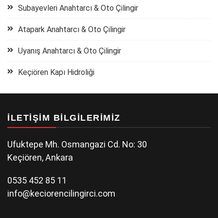
Subayevleri Anahtarcı & Oto Çilingir
Atapark Anahtarcı & Oto Çilingir
Uyanış Anahtarcı & Oto Çilingir
Keçiören Kapı Hidroliği
İLETIŞIM BILGILERIMIZ
Ufuktepe Mh. Osmangazi Cd. No: 30
Keçiören, Ankara
0535 452 85 11
info@keciorencilingirci.com