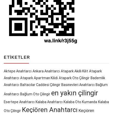
ETIKETLER
Aktepe Anahtarcı
Ankara Anahtarcı
Atapark Akıllı Kilit
Atapark
Anahtarcı
Atapark Apartman Kilidi
Atapark Oto Çilingir
Bademlik
Anahtarcı
Baltacılar Caddesi Çilingir
Basınevleri Anahtarcı
Bağlum
en yakın çilingir
Anahtarcı
Bağlum Oto Çilingir
Esertepe Anahtarcı
Kalaba Anahtarcı
Kalaba Oto Kumanda
Kalaba
Keçiören Anahtarcı
Keçiören
Oto Çilingir