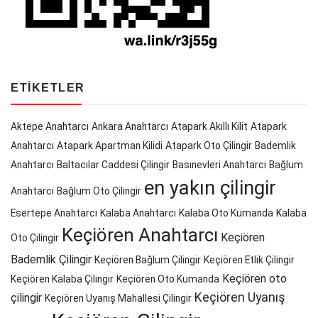
ETIKETLER
Aktepe Anahtarcı
Ankara Anahtarcı
Atapark Akıllı Kilit
Atapark
Anahtarcı
Atapark Apartman Kilidi
Atapark Oto Çilingir
Bademlik
Anahtarcı
Baltacılar Caddesi Çilingir
Basınevleri Anahtarcı
Bağlum
en yakın çilingir
Anahtarcı
Bağlum Oto Çilingir
Esertepe Anahtarcı
Kalaba Anahtarcı
Kalaba Oto Kumanda
Kalaba
Keçiören Anahtarcı
Keçiören
Oto Çilingir
Bademlik Çilingir
Keçiören Bağlum Çilingir
Keçiören Etlik Çilingir
Keçiören oto
Keçiören Kalaba Çilingir
Keçiören Oto Kumanda
Keçiören Uyanış
çilingir
Keçiören Uyanış Mahallesi Çilingir