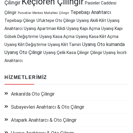
Keçiören Çilingir
Çilingir
Pasinler Caddesi
Tepebaşı Anahtarcı
Çilingir
Pursaklar Merkez Mahallesi Çilingir
Tepebaşı Çilingir
Ufuktepe Oto Çilingir
Uyanış Akıllı Kilit
Uyanış
Anahtarcı
Uyanış Apartman Kilidi
Uyanış Kapı Açma
Uyanış Kapı
Göbek Değiştirme
Uyanış Kasa Açma
Uyanış Kasa Kilit Açma
Uyanış Oto kumanda
Uyanış Kilit Değiştirme
Uyanış Kilit Tamiri
Uyanış Oto Çilingir
Uyanış Çelik Kasa Çilingir
Çilingir Uyanış
İncirli
Anahtarcı
HIZMETLERIMIZ
Ankara’da Oto Çilingir
Subayevleri Anahtarcı & Oto Çilingir
Atapark Anahtarcı & Oto Çilingir