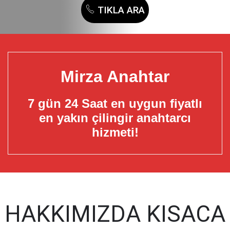
Mirza Anahtar
7 gün 24 Saat en uygun fiyatlı
en yakın çilingir anahtarcı
hizmeti!
HAKKIMIZDA KISACA