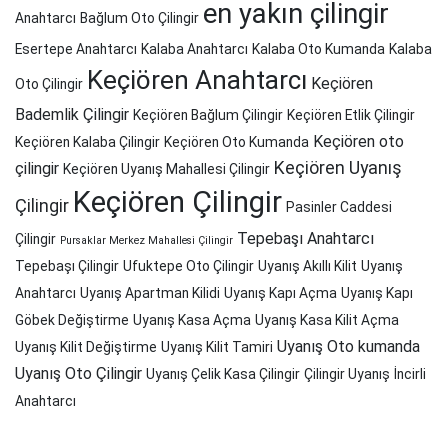
en yakın çilingir
Anahtarcı
Bağlum Oto Çilingir
Esertepe Anahtarcı
Kalaba Anahtarcı
Kalaba Oto Kumanda
Kalaba
Keçiören Anahtarcı
Keçiören
Oto Çilingir
Bademlik Çilingir
Keçiören Bağlum Çilingir
Keçiören Etlik Çilingir
Keçiören oto
Keçiören Kalaba Çilingir
Keçiören Oto Kumanda
Keçiören Uyanış
çilingir
Keçiören Uyanış Mahallesi Çilingir
Keçiören Çilingir
Çilingir
Pasinler Caddesi
Tepebaşı Anahtarcı
Çilingir
Pursaklar Merkez Mahallesi Çilingir
Tepebaşı Çilingir
Ufuktepe Oto Çilingir
Uyanış Akıllı Kilit
Uyanış
Anahtarcı
Uyanış Apartman Kilidi
Uyanış Kapı Açma
Uyanış Kapı
Göbek Değiştirme
Uyanış Kasa Açma
Uyanış Kasa Kilit Açma
Uyanış Oto kumanda
Uyanış Kilit Değiştirme
Uyanış Kilit Tamiri
Uyanış Oto Çilingir
Uyanış Çelik Kasa Çilingir
Çilingir Uyanış
İncirli
Anahtarcı