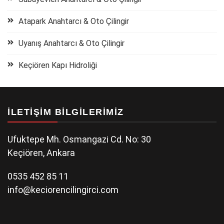
Atapark Anahtarcı & Oto Çilingir
Uyanış Anahtarcı & Oto Çilingir
Keçiören Kapı Hidroliği
İLETIŞIM BILGILERIMIZ
Ufuktepe Mh. Osmangazi Cd. No: 30
Keçiören, Ankara
0535 452 85 11
info@keciorencilingirci.com