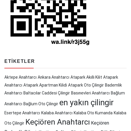
ETIKETLER
Aktepe Anahtarcı
Ankara Anahtarcı
Atapark Akıllı Kilit
Atapark
Anahtarcı
Atapark Apartman Kilidi
Atapark Oto Çilingir
Bademlik
Anahtarcı
Baltacılar Caddesi Çilingir
Basınevleri Anahtarcı
Bağlum
en yakın çilingir
Anahtarcı
Bağlum Oto Çilingir
Esertepe Anahtarcı
Kalaba Anahtarcı
Kalaba Oto Kumanda
Kalaba
Keçiören Anahtarcı
Keçiören
Oto Çilingir