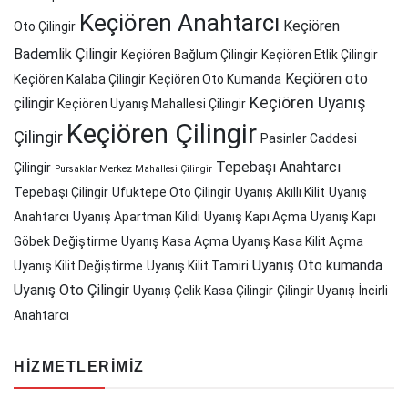
Keçiören Anahtarcı
Keçiören
Oto Çilingir
Bademlik Çilingir
Keçiören Bağlum Çilingir
Keçiören Etlik Çilingir
Keçiören oto
Keçiören Kalaba Çilingir
Keçiören Oto Kumanda
Keçiören Uyanış
çilingir
Keçiören Uyanış Mahallesi Çilingir
Keçiören Çilingir
Çilingir
Pasinler Caddesi
Tepebaşı Anahtarcı
Çilingir
Pursaklar Merkez Mahallesi Çilingir
Tepebaşı Çilingir
Ufuktepe Oto Çilingir
Uyanış Akıllı Kilit
Uyanış
Anahtarcı
Uyanış Apartman Kilidi
Uyanış Kapı Açma
Uyanış Kapı
Göbek Değiştirme
Uyanış Kasa Açma
Uyanış Kasa Kilit Açma
Uyanış Oto kumanda
Uyanış Kilit Değiştirme
Uyanış Kilit Tamiri
Uyanış Oto Çilingir
Uyanış Çelik Kasa Çilingir
Çilingir Uyanış
İncirli
Anahtarcı
HIZMETLERIMIZ