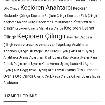
Esertepe Anahtarcı
Kalaba Anahtarcı
Kalaba Oto Kumanda
Kalaba
Keçiören Anahtarcı
Keçiören
Oto Çilingir
Bademlik Çilingir
Keçiören Bağlum Çilingir
Keçiören Etlik Çilingir
Keçiören oto
Keçiören Kalaba Çilingir
Keçiören Oto Kumanda
Keçiören Uyanış
çilingir
Keçiören Uyanış Mahallesi Çilingir
Keçiören Çilingir
Çilingir
Pasinler Caddesi
Tepebaşı Anahtarcı
Çilingir
Pursaklar Merkez Mahallesi Çilingir
Tepebaşı Çilingir
Ufuktepe Oto Çilingir
Uyanış Akıllı Kilit
Uyanış
Anahtarcı
Uyanış Apartman Kilidi
Uyanış Kapı Açma
Uyanış Kapı
Göbek Değiştirme
Uyanış Kasa Açma
Uyanış Kasa Kilit Açma
Uyanış Oto kumanda
Uyanış Kilit Değiştirme
Uyanış Kilit Tamiri
Uyanış Oto Çilingir
Uyanış Çelik Kasa Çilingir
Çilingir Uyanış
İncirli
Anahtarcı
HIZMETLERIMIZ