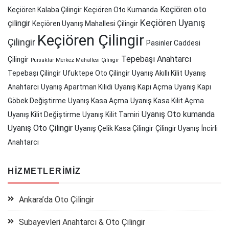
Keçiören oto
Keçiören Kalaba Çilingir
Keçiören Oto Kumanda
Keçiören Uyanış
çilingir
Keçiören Uyanış Mahallesi Çilingir
Keçiören Çilingir
Çilingir
Pasinler Caddesi
Tepebaşı Anahtarcı
Çilingir
Pursaklar Merkez Mahallesi Çilingir
Tepebaşı Çilingir
Ufuktepe Oto Çilingir
Uyanış Akıllı Kilit
Uyanış
Anahtarcı
Uyanış Apartman Kilidi
Uyanış Kapı Açma
Uyanış Kapı
Göbek Değiştirme
Uyanış Kasa Açma
Uyanış Kasa Kilit Açma
Uyanış Oto kumanda
Uyanış Kilit Değiştirme
Uyanış Kilit Tamiri
Uyanış Oto Çilingir
Uyanış Çelik Kasa Çilingir
Çilingir Uyanış
İncirli
Anahtarcı
HIZMETLERIMIZ
Ankara’da Oto Çilingir
Subayevleri Anahtarcı & Oto Çilingir