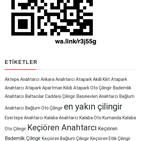
ETIKETLER
Aktepe Anahtarcı
Ankara Anahtarcı
Atapark Akıllı Kilit
Atapark
Anahtarcı
Atapark Apartman Kilidi
Atapark Oto Çilingir
Bademlik
Anahtarcı
Baltacılar Caddesi Çilingir
Basınevleri Anahtarcı
Bağlum
en yakın çilingir
Anahtarcı
Bağlum Oto Çilingir
Esertepe Anahtarcı
Kalaba Anahtarcı
Kalaba Oto Kumanda
Kalaba
Keçiören Anahtarcı
Keçiören
Oto Çilingir
Bademlik Çilingir
Keçiören Bağlum Çilingir
Keçiören Etlik Çilingir