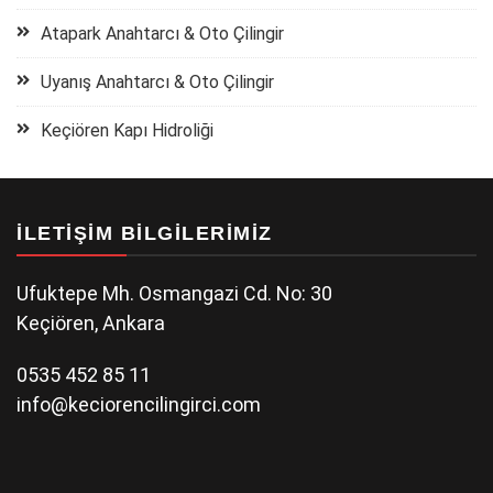
Atapark Anahtarcı & Oto Çilingir
Uyanış Anahtarcı & Oto Çilingir
Keçiören Kapı Hidroliği
İLETIŞIM BILGILERIMIZ
Ufuktepe Mh. Osmangazi Cd. No: 30
Keçiören, Ankara
0535 452 85 11
info@keciorencilingirci.com