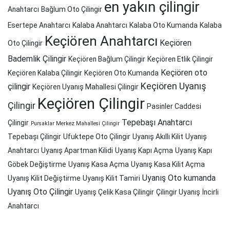
en yakın çilingir
Anahtarcı
Bağlum Oto Çilingir
Esertepe Anahtarcı
Kalaba Anahtarcı
Kalaba Oto Kumanda
Kalaba
Keçiören Anahtarcı
Keçiören
Oto Çilingir
Bademlik Çilingir
Keçiören Bağlum Çilingir
Keçiören Etlik Çilingir
Keçiören oto
Keçiören Kalaba Çilingir
Keçiören Oto Kumanda
Keçiören Uyanış
çilingir
Keçiören Uyanış Mahallesi Çilingir
Keçiören Çilingir
Çilingir
Pasinler Caddesi
Tepebaşı Anahtarcı
Çilingir
Pursaklar Merkez Mahallesi Çilingir
Tepebaşı Çilingir
Ufuktepe Oto Çilingir
Uyanış Akıllı Kilit
Uyanış
Anahtarcı
Uyanış Apartman Kilidi
Uyanış Kapı Açma
Uyanış Kapı
Göbek Değiştirme
Uyanış Kasa Açma
Uyanış Kasa Kilit Açma
Uyanış Oto kumanda
Uyanış Kilit Değiştirme
Uyanış Kilit Tamiri
Uyanış Oto Çilingir
Uyanış Çelik Kasa Çilingir
Çilingir Uyanış
İncirli
Anahtarcı