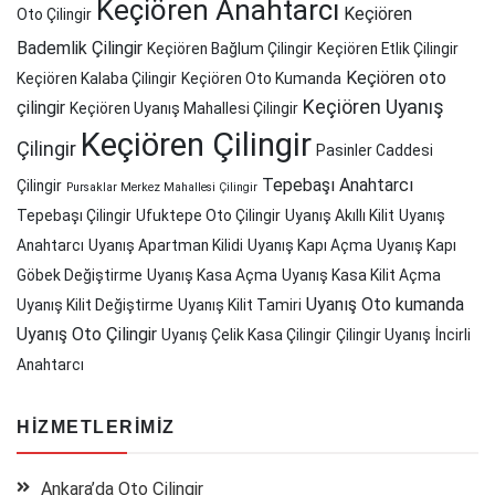
Keçiören Anahtarcı
Keçiören
Oto Çilingir
Bademlik Çilingir
Keçiören Bağlum Çilingir
Keçiören Etlik Çilingir
Keçiören oto
Keçiören Kalaba Çilingir
Keçiören Oto Kumanda
Keçiören Uyanış
çilingir
Keçiören Uyanış Mahallesi Çilingir
Keçiören Çilingir
Çilingir
Pasinler Caddesi
Tepebaşı Anahtarcı
Çilingir
Pursaklar Merkez Mahallesi Çilingir
Tepebaşı Çilingir
Ufuktepe Oto Çilingir
Uyanış Akıllı Kilit
Uyanış
Anahtarcı
Uyanış Apartman Kilidi
Uyanış Kapı Açma
Uyanış Kapı
Göbek Değiştirme
Uyanış Kasa Açma
Uyanış Kasa Kilit Açma
Uyanış Oto kumanda
Uyanış Kilit Değiştirme
Uyanış Kilit Tamiri
Uyanış Oto Çilingir
Uyanış Çelik Kasa Çilingir
Çilingir Uyanış
İncirli
Anahtarcı
HIZMETLERIMIZ
Ankara’da Oto Çilingir