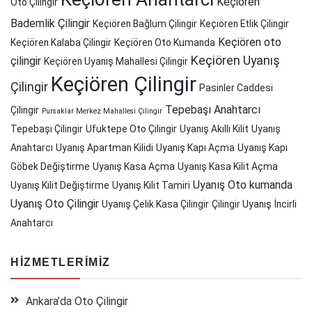
Keçiören
Oto Çilingir
Bademlik Çilingir
Keçiören Bağlum Çilingir
Keçiören Etlik Çilingir
Keçiören oto
Keçiören Kalaba Çilingir
Keçiören Oto Kumanda
Keçiören Uyanış
çilingir
Keçiören Uyanış Mahallesi Çilingir
Keçiören Çilingir
Çilingir
Pasinler Caddesi
Tepebaşı Anahtarcı
Çilingir
Pursaklar Merkez Mahallesi Çilingir
Tepebaşı Çilingir
Ufuktepe Oto Çilingir
Uyanış Akıllı Kilit
Uyanış
Anahtarcı
Uyanış Apartman Kilidi
Uyanış Kapı Açma
Uyanış Kapı
Göbek Değiştirme
Uyanış Kasa Açma
Uyanış Kasa Kilit Açma
Uyanış Oto kumanda
Uyanış Kilit Değiştirme
Uyanış Kilit Tamiri
Uyanış Oto Çilingir
Uyanış Çelik Kasa Çilingir
Çilingir Uyanış
İncirli
Anahtarcı
HIZMETLERIMIZ
Ankara’da Oto Çilingir