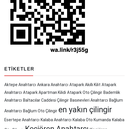
ETIKETLER
Aktepe Anahtarcı
Ankara Anahtarcı
Atapark Akıllı Kilit
Atapark
Anahtarcı
Atapark Apartman Kilidi
Atapark Oto Çilingir
Bademlik
Anahtarcı
Baltacılar Caddesi Çilingir
Basınevleri Anahtarcı
Bağlum
en yakın çilingir
Anahtarcı
Bağlum Oto Çilingir
Esertepe Anahtarcı
Kalaba Anahtarcı
Kalaba Oto Kumanda
Kalaba
Keçiören Anahtarcı