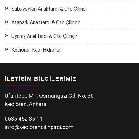
Subayevleri Anahtarcı & Oto Çilingir
Atapark Anahtarcı & Oto Çilingir
Uyanış Anahtarcı & Oto Çilingir
Keçiören Kapı Hidroliği
İLETIŞIM BILGILERIMIZ
Ufuktepe Mh. Osmangazi Cd. No: 30
Keçiören, Ankara
0535 452 85 11
info@keciorencilingirci.com