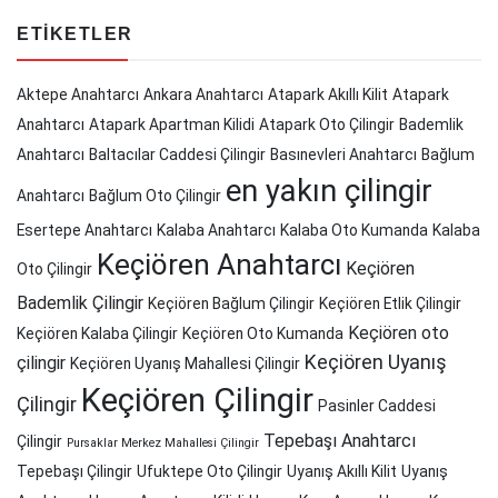
ETIKETLER
Aktepe Anahtarcı
Ankara Anahtarcı
Atapark Akıllı Kilit
Atapark
Anahtarcı
Atapark Apartman Kilidi
Atapark Oto Çilingir
Bademlik
Anahtarcı
Baltacılar Caddesi Çilingir
Basınevleri Anahtarcı
Bağlum
en yakın çilingir
Anahtarcı
Bağlum Oto Çilingir
Esertepe Anahtarcı
Kalaba Anahtarcı
Kalaba Oto Kumanda
Kalaba
Keçiören Anahtarcı
Keçiören
Oto Çilingir
Bademlik Çilingir
Keçiören Bağlum Çilingir
Keçiören Etlik Çilingir
Keçiören oto
Keçiören Kalaba Çilingir
Keçiören Oto Kumanda
Keçiören Uyanış
çilingir
Keçiören Uyanış Mahallesi Çilingir
Keçiören Çilingir
Çilingir
Pasinler Caddesi
Tepebaşı Anahtarcı
Çilingir
Pursaklar Merkez Mahallesi Çilingir
Tepebaşı Çilingir
Ufuktepe Oto Çilingir
Uyanış Akıllı Kilit
Uyanış