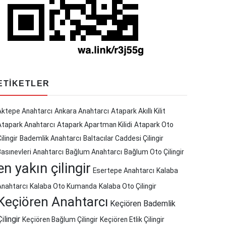
ETIKETLER
Aktepe Anahtarcı
Ankara Anahtarcı
Atapark Akıllı Kilit
Atapark Anahtarcı
Atapark Apartman Kilidi
Atapark Oto
ilingir
Bademlik Anahtarcı
Baltacılar Caddesi Çilingir
Basınevleri Anahtarcı
Bağlum Anahtarcı
Bağlum Oto Çilingir
en yakın çilingir
Esertepe Anahtarcı
Kalaba
Anahtarcı
Kalaba Oto Kumanda
Kalaba Oto Çilingir
Keçiören Anahtarcı
Keçiören Bademlik
Çilingir
Keçiören Bağlum Çilingir
Keçiören Etlik Çilingir