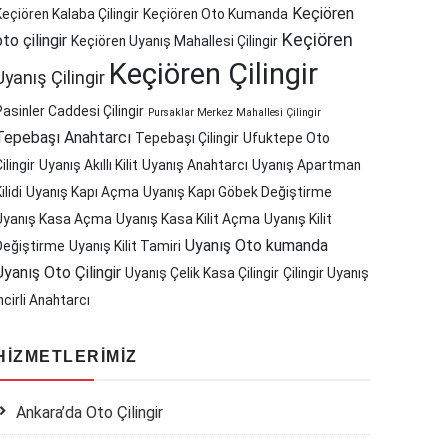
Keçiören
Keçiören Kalaba Çilingir
Keçiören Oto Kumanda
Keçiören
oto çilingir
Keçiören Uyanış Mahallesi Çilingir
Keçiören Çilingir
Uyanış Çilingir
Pasinler Caddesi Çilingir
Pursaklar Merkez Mahallesi Çilingir
Tepebaşı Anahtarcı
Tepebaşı Çilingir
Ufuktepe Oto
ilingir
Uyanış Akıllı Kilit
Uyanış Anahtarcı
Uyanış Apartman
ilidi
Uyanış Kapı Açma
Uyanış Kapı Göbek Değiştirme
Uyanış Kasa Açma
Uyanış Kasa Kilit Açma
Uyanış Kilit
Uyanış Oto kumanda
Değiştirme
Uyanış Kilit Tamiri
Uyanış Oto Çilingir
Uyanış Çelik Kasa Çilingir
Çilingir Uyanış
ncirli Anahtarcı
HIZMETLERIMIZ
Ankara’da Oto Çilingir