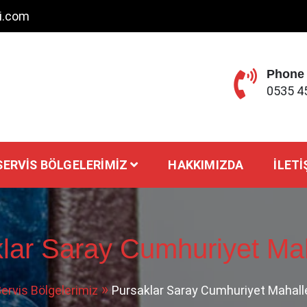
ci.com
Phone
0535 4
SERVIS BÖLGELERIMIZ
HAKKIMIZDA
İLETI
lar Saray Cumhuriyet Maha
ervis Bölgelerimiz
Pursaklar Saray Cumhuriyet Mahalles