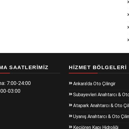
MA SAATLERIMIZ
HIZMET BÖLGELERI
a: 7:00-24:00
Ankara’da Oto Çilingir
:00-03:00
Subayevleri Anahtarcı & Oto 
Atapark Anahtarcı & Oto Çili
Uyanış Anahtarcı & Oto Çilin
Keçiören Kapı Hidroliği