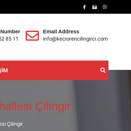
 Number
Email Address
52 85 11
info@keciorencilingirci.com
ŞIM
llesi Çilingir
i Çilingir