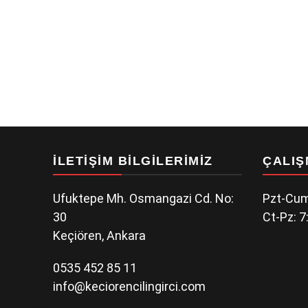
İLETIŞIM BILGILERIMIZ
ÇALIŞ
Ufuktepe Mh. Osmangazi Cd. No:
Pzt-Cum
30
Ct-Pz: 7
Keçiören, Ankara
0535 452 85 11
info@keciorencilingirci.com