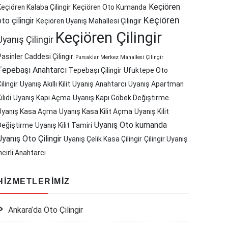
Keçiören
Keçiören Kalaba Çilingir
Keçiören Oto Kumanda
Keçiören
oto çilingir
Keçiören Uyanış Mahallesi Çilingir
Keçiören Çilingir
Uyanış Çilingir
Pasinler Caddesi Çilingir
Pursaklar Merkez Mahallesi Çilingir
Tepebaşı Anahtarcı
Tepebaşı Çilingir
Ufuktepe Oto
ilingir
Uyanış Akıllı Kilit
Uyanış Anahtarcı
Uyanış Apartman
ilidi
Uyanış Kapı Açma
Uyanış Kapı Göbek Değiştirme
Uyanış Kasa Açma
Uyanış Kasa Kilit Açma
Uyanış Kilit
Uyanış Oto kumanda
Değiştirme
Uyanış Kilit Tamiri
Uyanış Oto Çilingir
Uyanış Çelik Kasa Çilingir
Çilingir Uyanış
ncirli Anahtarcı
HIZMETLERIMIZ
Ankara’da Oto Çilingir