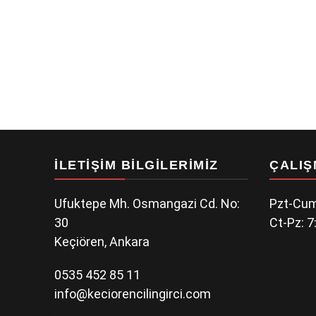
İLETIŞIM BILGILERIMIZ
ÇALIŞ
Ufuktepe Mh. Osmangazi Cd. No:
Pzt-Cum
30
Ct-Pz: 7
Keçiören, Ankara
0535 452 85 11
info@keciorencilingirci.com