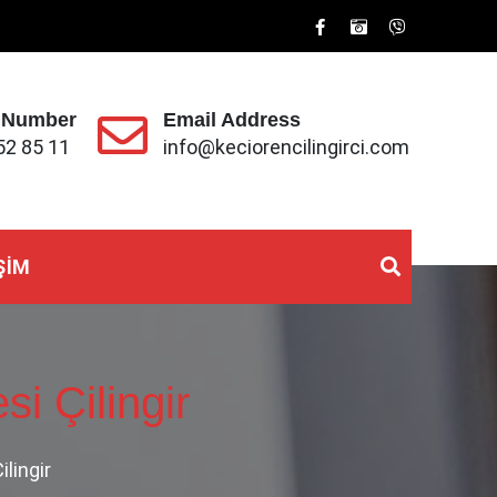
 Number
Email Address
52 85 11
info@keciorencilingirci.com
ŞIM
i Çilingir
lingir