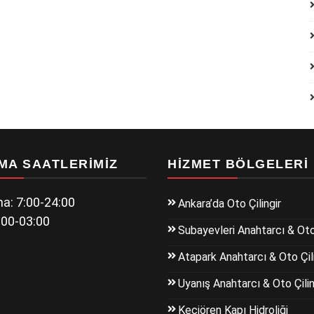
MA SAATLERIMIZ
HIZMET BÖLGELERI
a: 7:00-24:00
Ankara’da Oto Çilingir
:00-03:00
Subayevleri Anahtarcı & Oto 
Atapark Anahtarcı & Oto Çili
Uyanış Anahtarcı & Oto Çilin
Keçiören Kapı Hidroliği