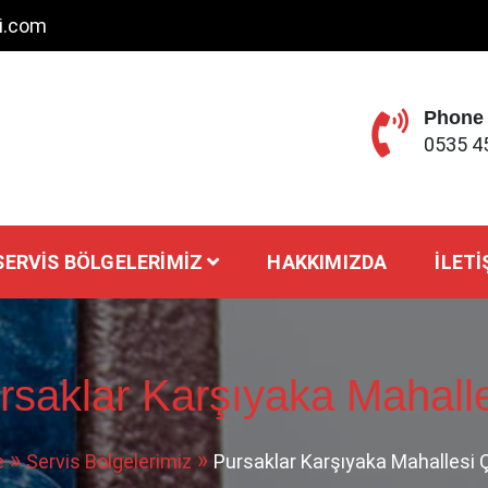
ci.com
Phone
0535 4
SERVIS BÖLGELERIMIZ
HAKKIMIZDA
İLETI
rsaklar Karşıyaka Mahalles
e
Servis Bölgelerimiz
Pursaklar Karşıyaka Mahallesi Çi