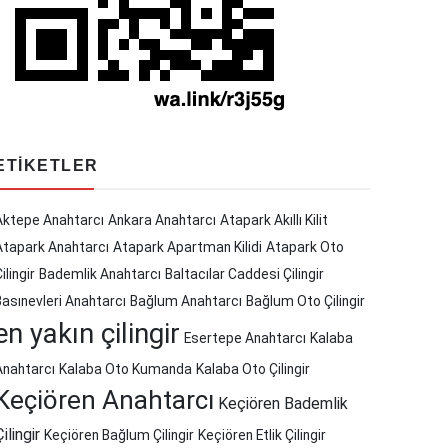
ETIKETLER
Aktepe Anahtarcı
Ankara Anahtarcı
Atapark Akıllı Kilit
Atapark Anahtarcı
Atapark Apartman Kilidi
Atapark Oto
ilingir
Bademlik Anahtarcı
Baltacılar Caddesi Çilingir
Basınevleri Anahtarcı
Bağlum Anahtarcı
Bağlum Oto Çilingir
en yakın çilingir
Esertepe Anahtarcı
Kalaba
Anahtarcı
Kalaba Oto Kumanda
Kalaba Oto Çilingir
Keçiören Anahtarcı
Keçiören Bademlik
Çilingir
Keçiören Bağlum Çilingir
Keçiören Etlik Çilingir