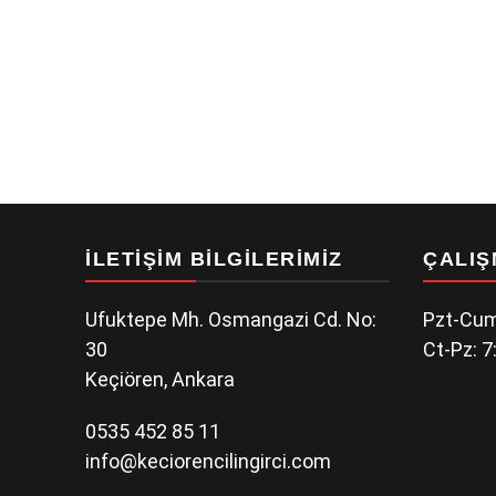
İLETIŞIM BILGILERIMIZ
ÇALIŞ
Ufuktepe Mh. Osmangazi Cd. No:
Pzt-Cum
30
Ct-Pz: 7
Keçiören, Ankara
0535 452 85 11
info@keciorencilingirci.com