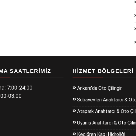
MA SAATLERIMIZ
HIZMET BÖLGELERI
a: 7:00-24:00
Ankara’da Oto Çilingir
:00-03:00
Subayevleri Anahtarcı & Oto 
Atapark Anahtarcı & Oto Çili
Uyanış Anahtarcı & Oto Çilin
Keçiören Kapı Hidroliği