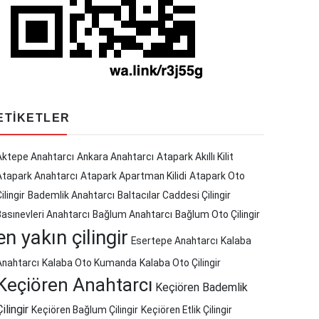
ETIKETLER
Aktepe Anahtarcı
Ankara Anahtarcı
Atapark Akıllı Kilit
Atapark Anahtarcı
Atapark Apartman Kilidi
Atapark Oto
ilingir
Bademlik Anahtarcı
Baltacılar Caddesi Çilingir
Basınevleri Anahtarcı
Bağlum Anahtarcı
Bağlum Oto Çilingir
en yakın çilingir
Esertepe Anahtarcı
Kalaba
Anahtarcı
Kalaba Oto Kumanda
Kalaba Oto Çilingir
Keçiören Anahtarcı
Keçiören Bademlik
Çilingir
Keçiören Bağlum Çilingir
Keçiören Etlik Çilingir