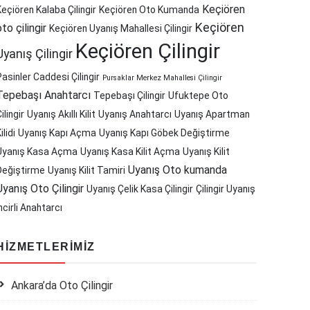
Keçiören
Keçiören Kalaba Çilingir
Keçiören Oto Kumanda
Keçiören
oto çilingir
Keçiören Uyanış Mahallesi Çilingir
Keçiören Çilingir
Uyanış Çilingir
Pasinler Caddesi Çilingir
Pursaklar Merkez Mahallesi Çilingir
Tepebaşı Anahtarcı
Tepebaşı Çilingir
Ufuktepe Oto
ilingir
Uyanış Akıllı Kilit
Uyanış Anahtarcı
Uyanış Apartman
ilidi
Uyanış Kapı Açma
Uyanış Kapı Göbek Değiştirme
Uyanış Kasa Açma
Uyanış Kasa Kilit Açma
Uyanış Kilit
Uyanış Oto kumanda
Değiştirme
Uyanış Kilit Tamiri
Uyanış Oto Çilingir
Uyanış Çelik Kasa Çilingir
Çilingir Uyanış
ncirli Anahtarcı
HIZMETLERIMIZ
Ankara’da Oto Çilingir