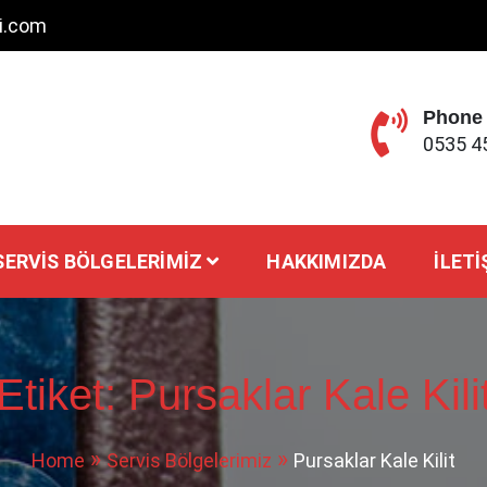
ci.com
Phone
0535 4
SERVIS BÖLGELERIMIZ
HAKKIMIZDA
İLETI
Etiket:
Pursaklar Kale Kili
Home
Servis Bölgelerimiz
Pursaklar Kale Kilit