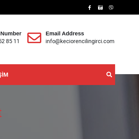
 Number
Email Address
52 85 11
info@keciorencilingirci.com
ŞIM
t