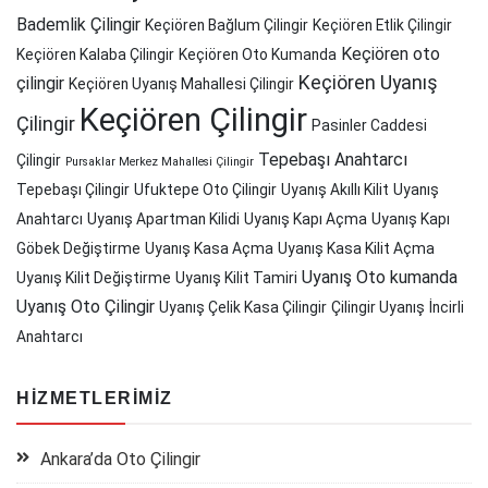
Bademlik Çilingir
Keçiören Bağlum Çilingir
Keçiören Etlik Çilingir
Keçiören oto
Keçiören Kalaba Çilingir
Keçiören Oto Kumanda
Keçiören Uyanış
çilingir
Keçiören Uyanış Mahallesi Çilingir
Keçiören Çilingir
Çilingir
Pasinler Caddesi
Tepebaşı Anahtarcı
Çilingir
Pursaklar Merkez Mahallesi Çilingir
Tepebaşı Çilingir
Ufuktepe Oto Çilingir
Uyanış Akıllı Kilit
Uyanış
Anahtarcı
Uyanış Apartman Kilidi
Uyanış Kapı Açma
Uyanış Kapı
Göbek Değiştirme
Uyanış Kasa Açma
Uyanış Kasa Kilit Açma
Uyanış Oto kumanda
Uyanış Kilit Değiştirme
Uyanış Kilit Tamiri
Uyanış Oto Çilingir
Uyanış Çelik Kasa Çilingir
Çilingir Uyanış
İncirli
Anahtarcı
HIZMETLERIMIZ
Ankara’da Oto Çilingir