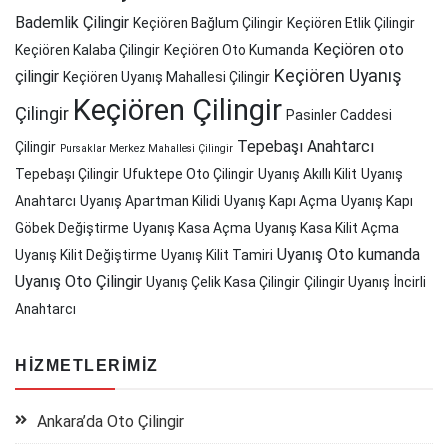
Bademlik Çilingir
Keçiören Bağlum Çilingir
Keçiören Etlik Çilingir
Keçiören oto
Keçiören Kalaba Çilingir
Keçiören Oto Kumanda
Keçiören Uyanış
çilingir
Keçiören Uyanış Mahallesi Çilingir
Keçiören Çilingir
Çilingir
Pasinler Caddesi
Tepebaşı Anahtarcı
Çilingir
Pursaklar Merkez Mahallesi Çilingir
Tepebaşı Çilingir
Ufuktepe Oto Çilingir
Uyanış Akıllı Kilit
Uyanış
Anahtarcı
Uyanış Apartman Kilidi
Uyanış Kapı Açma
Uyanış Kapı
Göbek Değiştirme
Uyanış Kasa Açma
Uyanış Kasa Kilit Açma
Uyanış Oto kumanda
Uyanış Kilit Değiştirme
Uyanış Kilit Tamiri
Uyanış Oto Çilingir
Uyanış Çelik Kasa Çilingir
Çilingir Uyanış
İncirli
Anahtarcı
HIZMETLERIMIZ
Ankara’da Oto Çilingir