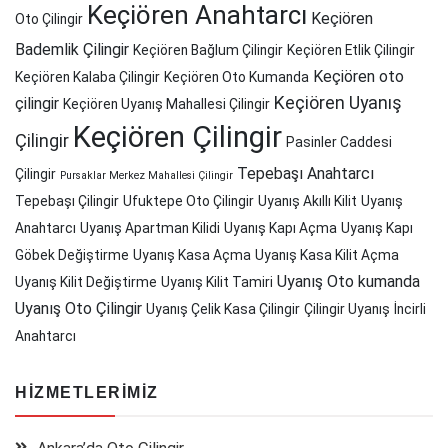
Keçiören Anahtarcı
Keçiören
Oto Çilingir
Bademlik Çilingir
Keçiören Bağlum Çilingir
Keçiören Etlik Çilingir
Keçiören oto
Keçiören Kalaba Çilingir
Keçiören Oto Kumanda
Keçiören Uyanış
çilingir
Keçiören Uyanış Mahallesi Çilingir
Keçiören Çilingir
Çilingir
Pasinler Caddesi
Tepebaşı Anahtarcı
Çilingir
Pursaklar Merkez Mahallesi Çilingir
Tepebaşı Çilingir
Ufuktepe Oto Çilingir
Uyanış Akıllı Kilit
Uyanış
Anahtarcı
Uyanış Apartman Kilidi
Uyanış Kapı Açma
Uyanış Kapı
Göbek Değiştirme
Uyanış Kasa Açma
Uyanış Kasa Kilit Açma
Uyanış Oto kumanda
Uyanış Kilit Değiştirme
Uyanış Kilit Tamiri
Uyanış Oto Çilingir
Uyanış Çelik Kasa Çilingir
Çilingir Uyanış
İncirli
Anahtarcı
HIZMETLERIMIZ