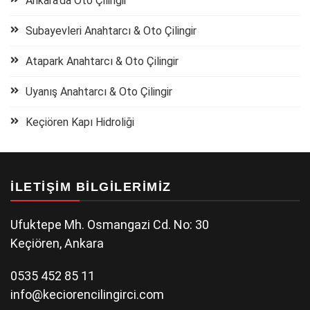
Ankara’da Oto Çilingir
Subayevleri Anahtarcı & Oto Çilingir
Atapark Anahtarcı & Oto Çilingir
Uyanış Anahtarcı & Oto Çilingir
Keçiören Kapı Hidroliği
İLETIŞIM BILGILERIMIZ
Ufuktepe Mh. Osmangazi Cd. No: 30
Keçiören, Ankara
0535 452 85 11
info@keciorencilingirci.com