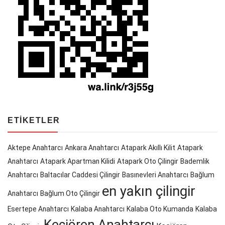
ETIKETLER
Aktepe Anahtarcı
Ankara Anahtarcı
Atapark Akıllı Kilit
Atapark
Anahtarcı
Atapark Apartman Kilidi
Atapark Oto Çilingir
Bademlik
Anahtarcı
Baltacılar Caddesi Çilingir
Basınevleri Anahtarcı
Bağlum
en yakın çilingir
Anahtarcı
Bağlum Oto Çilingir
Esertepe Anahtarcı
Kalaba Anahtarcı
Kalaba Oto Kumanda
Kalaba
Keçiören Anahtarcı