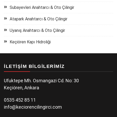
Subayevleri Anahtarcı & Oto Çilingir
Atapark Anahtarcı & Oto Çilingir
Uyanış Anahtarcı & Oto Çilingir
Keçiören Kapı Hidroliği
İLETIŞIM BILGILERIMIZ
Ufuktepe Mh. Osmangazi Cd. No: 30
Keçiören, Ankara
0535 452 85 11
info@keciorencilingirci.com