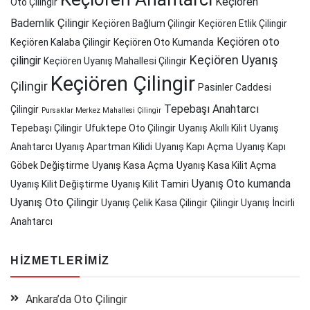
Keçiören
Oto Çilingir
Bademlik Çilingir
Keçiören Bağlum Çilingir
Keçiören Etlik Çilingir
Keçiören oto
Keçiören Kalaba Çilingir
Keçiören Oto Kumanda
Keçiören Uyanış
çilingir
Keçiören Uyanış Mahallesi Çilingir
Keçiören Çilingir
Çilingir
Pasinler Caddesi
Tepebaşı Anahtarcı
Çilingir
Pursaklar Merkez Mahallesi Çilingir
Tepebaşı Çilingir
Ufuktepe Oto Çilingir
Uyanış Akıllı Kilit
Uyanış
Anahtarcı
Uyanış Apartman Kilidi
Uyanış Kapı Açma
Uyanış Kapı
Göbek Değiştirme
Uyanış Kasa Açma
Uyanış Kasa Kilit Açma
Uyanış Oto kumanda
Uyanış Kilit Değiştirme
Uyanış Kilit Tamiri
Uyanış Oto Çilingir
Uyanış Çelik Kasa Çilingir
Çilingir Uyanış
İncirli
Anahtarcı
HIZMETLERIMIZ
Ankara’da Oto Çilingir