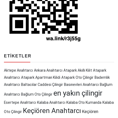
ETIKETLER
Aktepe Anahtarcı
Ankara Anahtarcı
Atapark Akıllı Kilit
Atapark
Anahtarcı
Atapark Apartman Kilidi
Atapark Oto Çilingir
Bademlik
Anahtarcı
Baltacılar Caddesi Çilingir
Basınevleri Anahtarcı
Bağlum
en yakın çilingir
Anahtarcı
Bağlum Oto Çilingir
Esertepe Anahtarcı
Kalaba Anahtarcı
Kalaba Oto Kumanda
Kalaba
Keçiören Anahtarcı
Keçiören
Oto Çilingir