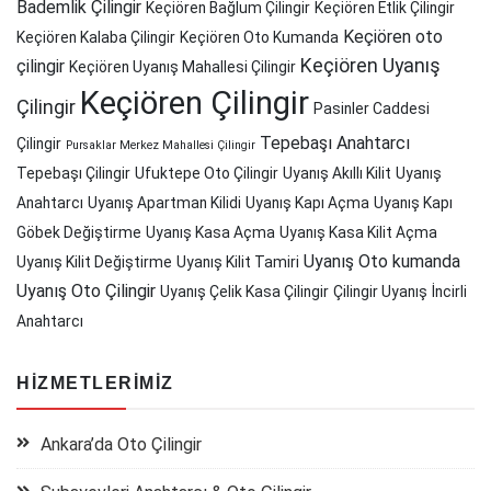
Bademlik Çilingir
Keçiören Bağlum Çilingir
Keçiören Etlik Çilingir
Keçiören oto
Keçiören Kalaba Çilingir
Keçiören Oto Kumanda
Keçiören Uyanış
çilingir
Keçiören Uyanış Mahallesi Çilingir
Keçiören Çilingir
Çilingir
Pasinler Caddesi
Tepebaşı Anahtarcı
Çilingir
Pursaklar Merkez Mahallesi Çilingir
Tepebaşı Çilingir
Ufuktepe Oto Çilingir
Uyanış Akıllı Kilit
Uyanış
Anahtarcı
Uyanış Apartman Kilidi
Uyanış Kapı Açma
Uyanış Kapı
Göbek Değiştirme
Uyanış Kasa Açma
Uyanış Kasa Kilit Açma
Uyanış Oto kumanda
Uyanış Kilit Değiştirme
Uyanış Kilit Tamiri
Uyanış Oto Çilingir
Uyanış Çelik Kasa Çilingir
Çilingir Uyanış
İncirli
Anahtarcı
HIZMETLERIMIZ
Ankara’da Oto Çilingir