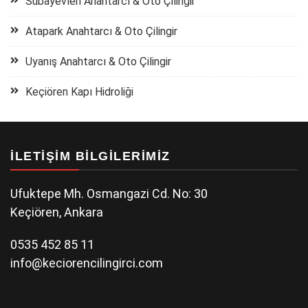
Subayevleri Anahtarcı & Oto Çilingir
Atapark Anahtarcı & Oto Çilingir
Uyanış Anahtarcı & Oto Çilingir
Keçiören Kapı Hidroliği
İLETIŞIM BILGILERIMIZ
Ufuktepe Mh. Osmangazi Cd. No: 30
Keçiören, Ankara
0535 452 85 11
info@keciorencilingirci.com