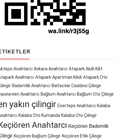
ETIKETLER
Aktepe Anahtarcı
Ankara Anahtarcı
Atapark Akıllı Kilit
Atapark Anahtarcı
Atapark Apartman Kilidi
Atapark Oto
ilingir
Bademlik Anahtarcı
Baltacılar Caddesi Çilingir
Basınevleri Anahtarcı
Bağlum Anahtarcı
Bağlum Oto Çilingir
en yakın çilingir
Esertepe Anahtarcı
Kalaba
Anahtarcı
Kalaba Oto Kumanda
Kalaba Oto Çilingir
Keçiören Anahtarcı
Keçiören Bademlik
Çilingir
Keçiören Bağlum Çilingir
Keçiören Etlik Çilingir