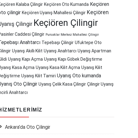
Keçiören
Keçiören Kalaba Çilingir
Keçiören Oto Kumanda
Keçiören
oto çilingir
Keçiören Uyanış Mahallesi Çilingir
Keçiören Çilingir
Uyanış Çilingir
Pasinler Caddesi Çilingir
Pursaklar Merkez Mahallesi Çilingir
Tepebaşı Anahtarcı
Tepebaşı Çilingir
Ufuktepe Oto
ilingir
Uyanış Akıllı Kilit
Uyanış Anahtarcı
Uyanış Apartman
ilidi
Uyanış Kapı Açma
Uyanış Kapı Göbek Değiştirme
Uyanış Kasa Açma
Uyanış Kasa Kilit Açma
Uyanış Kilit
Uyanış Oto kumanda
Değiştirme
Uyanış Kilit Tamiri
Uyanış Oto Çilingir
Uyanış Çelik Kasa Çilingir
Çilingir Uyanış
ncirli Anahtarcı
HIZMETLERIMIZ
Ankara’da Oto Çilingir