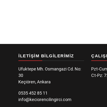
İLETIŞIM BILGILERIMIZ
ÇALIŞ
Ufuktepe Mh. Osmangazi Cd. No:
Pzt-Cum
30
Ct-Pz: 7
Keçiören, Ankara
0535 452 85 11
info@keciorencilingirci.com