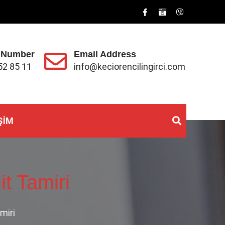
 Number
Email Address
52 85 11
info@keciorencilingirci.com
ŞIM
it Tamiri
amiri