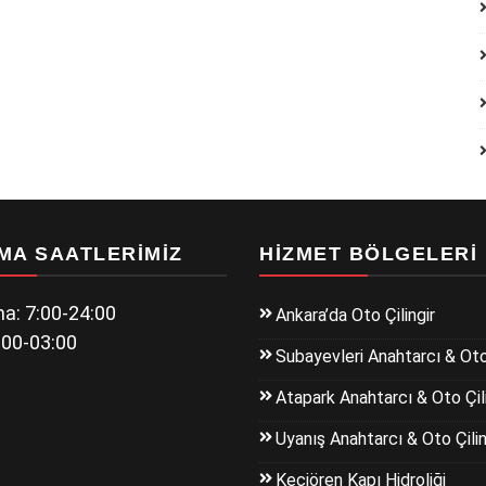
MA SAATLERIMIZ
HIZMET BÖLGELERI
a: 7:00-24:00
Ankara’da Oto Çilingir
:00-03:00
Subayevleri Anahtarcı & Oto 
Atapark Anahtarcı & Oto Çili
Uyanış Anahtarcı & Oto Çilin
Keçiören Kapı Hidroliği