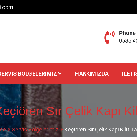
ci.com
Phone
0535 4
SERVIS BÖLGELERIMIZ
HAKKIMIZDA
İLETI
eçiören Sır Çelik Kapı Kil
me
Servis Bölgelerimiz
Keçiören Sır Çelik Kapı Kilit T