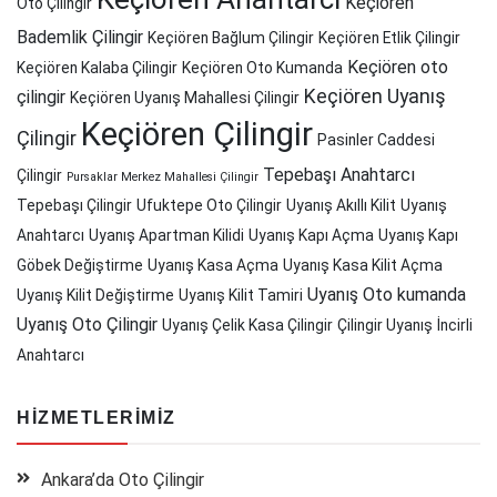
Keçiören
Oto Çilingir
Bademlik Çilingir
Keçiören Bağlum Çilingir
Keçiören Etlik Çilingir
Keçiören oto
Keçiören Kalaba Çilingir
Keçiören Oto Kumanda
Keçiören Uyanış
çilingir
Keçiören Uyanış Mahallesi Çilingir
Keçiören Çilingir
Çilingir
Pasinler Caddesi
Tepebaşı Anahtarcı
Çilingir
Pursaklar Merkez Mahallesi Çilingir
Tepebaşı Çilingir
Ufuktepe Oto Çilingir
Uyanış Akıllı Kilit
Uyanış
Anahtarcı
Uyanış Apartman Kilidi
Uyanış Kapı Açma
Uyanış Kapı
Göbek Değiştirme
Uyanış Kasa Açma
Uyanış Kasa Kilit Açma
Uyanış Oto kumanda
Uyanış Kilit Değiştirme
Uyanış Kilit Tamiri
Uyanış Oto Çilingir
Uyanış Çelik Kasa Çilingir
Çilingir Uyanış
İncirli
Anahtarcı
HIZMETLERIMIZ
Ankara’da Oto Çilingir