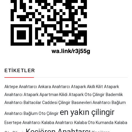
ETIKETLER
Aktepe Anahtarcı
Ankara Anahtarcı
Atapark Akıllı Kilit
Atapark
Anahtarcı
Atapark Apartman Kilidi
Atapark Oto Çilingir
Bademlik
Anahtarcı
Baltacılar Caddesi Çilingir
Basınevleri Anahtarcı
Bağlum
en yakın çilingir
Anahtarcı
Bağlum Oto Çilingir
Esertepe Anahtarcı
Kalaba Anahtarcı
Kalaba Oto Kumanda
Kalaba
Keçiören Anahtarcı