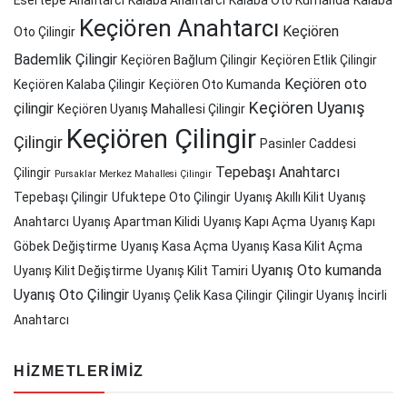
Esertepe Anahtarcı
Kalaba Anahtarcı
Kalaba Oto Kumanda
Kalaba
Keçiören Anahtarcı
Keçiören
Oto Çilingir
Bademlik Çilingir
Keçiören Bağlum Çilingir
Keçiören Etlik Çilingir
Keçiören oto
Keçiören Kalaba Çilingir
Keçiören Oto Kumanda
Keçiören Uyanış
çilingir
Keçiören Uyanış Mahallesi Çilingir
Keçiören Çilingir
Çilingir
Pasinler Caddesi
Tepebaşı Anahtarcı
Çilingir
Pursaklar Merkez Mahallesi Çilingir
Tepebaşı Çilingir
Ufuktepe Oto Çilingir
Uyanış Akıllı Kilit
Uyanış
Anahtarcı
Uyanış Apartman Kilidi
Uyanış Kapı Açma
Uyanış Kapı
Göbek Değiştirme
Uyanış Kasa Açma
Uyanış Kasa Kilit Açma
Uyanış Oto kumanda
Uyanış Kilit Değiştirme
Uyanış Kilit Tamiri
Uyanış Oto Çilingir
Uyanış Çelik Kasa Çilingir
Çilingir Uyanış
İncirli
Anahtarcı
HIZMETLERIMIZ