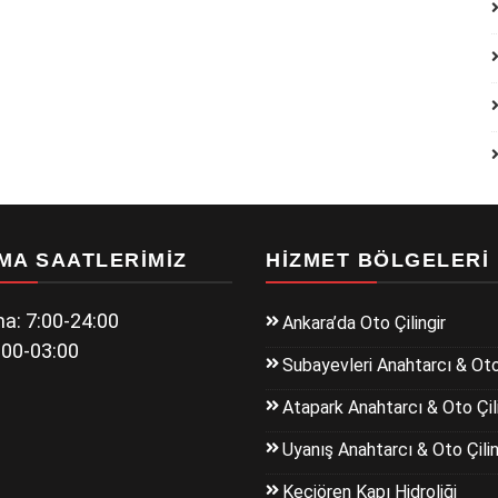
MA SAATLERIMIZ
HIZMET BÖLGELERI
a: 7:00-24:00
Ankara’da Oto Çilingir
:00-03:00
Subayevleri Anahtarcı & Oto 
Atapark Anahtarcı & Oto Çili
Uyanış Anahtarcı & Oto Çilin
Keçiören Kapı Hidroliği