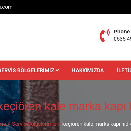
ci.com
Phone
0535 4
SERVIS BÖLGELERIMIZ
HAKKIMIZDA
İLETI
keçiören kale marka kapı h
me
Servis Bölgelerimiz
keçiören kale marka kapı hidro