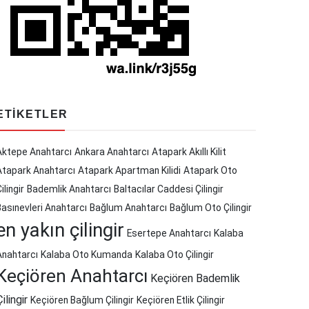
ETIKETLER
Aktepe Anahtarcı
Ankara Anahtarcı
Atapark Akıllı Kilit
Atapark Anahtarcı
Atapark Apartman Kilidi
Atapark Oto
ilingir
Bademlik Anahtarcı
Baltacılar Caddesi Çilingir
Basınevleri Anahtarcı
Bağlum Anahtarcı
Bağlum Oto Çilingir
en yakın çilingir
Esertepe Anahtarcı
Kalaba
Anahtarcı
Kalaba Oto Kumanda
Kalaba Oto Çilingir
Keçiören Anahtarcı
Keçiören Bademlik
Çilingir
Keçiören Bağlum Çilingir
Keçiören Etlik Çilingir