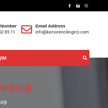
 Number
Email Address
52 85 11
info@keciorencilingirci.com
ŞIM
idroliği
liği