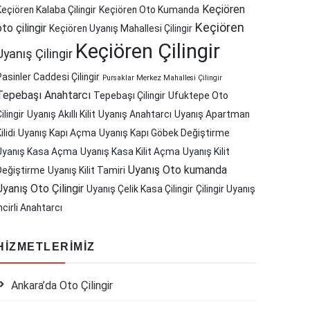
Keçiören
Keçiören Kalaba Çilingir
Keçiören Oto Kumanda
Keçiören
oto çilingir
Keçiören Uyanış Mahallesi Çilingir
Keçiören Çilingir
Uyanış Çilingir
Pasinler Caddesi Çilingir
Pursaklar Merkez Mahallesi Çilingir
Tepebaşı Anahtarcı
Tepebaşı Çilingir
Ufuktepe Oto
ilingir
Uyanış Akıllı Kilit
Uyanış Anahtarcı
Uyanış Apartman
ilidi
Uyanış Kapı Açma
Uyanış Kapı Göbek Değiştirme
Uyanış Kasa Açma
Uyanış Kasa Kilit Açma
Uyanış Kilit
Uyanış Oto kumanda
Değiştirme
Uyanış Kilit Tamiri
Uyanış Oto Çilingir
Uyanış Çelik Kasa Çilingir
Çilingir Uyanış
ncirli Anahtarcı
HIZMETLERIMIZ
Ankara’da Oto Çilingir