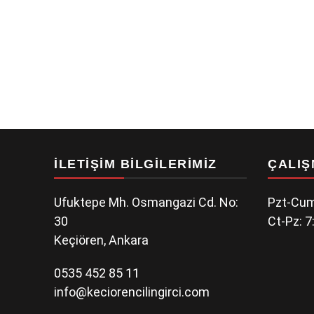
İLETIŞIM BILGILERIMIZ
ÇALIŞ
Ufuktepe Mh. Osmangazi Cd. No:
Pzt-Cum
30
Ct-Pz: 7
Keçiören, Ankara
0535 452 85 11
info@keciorencilingirci.com