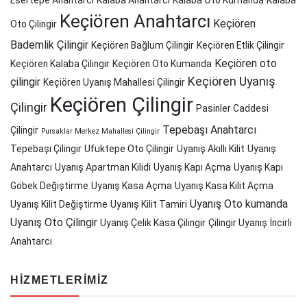
Esertepe Anahtarcı
Kalaba Anahtarcı
Kalaba Oto Kumanda
Kalaba
Keçiören Anahtarcı
Keçiören
Oto Çilingir
Bademlik Çilingir
Keçiören Bağlum Çilingir
Keçiören Etlik Çilingir
Keçiören oto
Keçiören Kalaba Çilingir
Keçiören Oto Kumanda
Keçiören Uyanış
çilingir
Keçiören Uyanış Mahallesi Çilingir
Keçiören Çilingir
Çilingir
Pasinler Caddesi
Tepebaşı Anahtarcı
Çilingir
Pursaklar Merkez Mahallesi Çilingir
Tepebaşı Çilingir
Ufuktepe Oto Çilingir
Uyanış Akıllı Kilit
Uyanış
Anahtarcı
Uyanış Apartman Kilidi
Uyanış Kapı Açma
Uyanış Kapı
Göbek Değiştirme
Uyanış Kasa Açma
Uyanış Kasa Kilit Açma
Uyanış Oto kumanda
Uyanış Kilit Değiştirme
Uyanış Kilit Tamiri
Uyanış Oto Çilingir
Uyanış Çelik Kasa Çilingir
Çilingir Uyanış
İncirli
Anahtarcı
HIZMETLERIMIZ