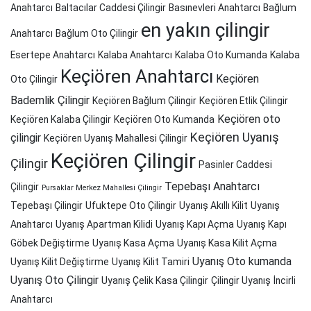
Anahtarcı
Baltacılar Caddesi Çilingir
Basınevleri Anahtarcı
Bağlum
en yakın çilingir
Anahtarcı
Bağlum Oto Çilingir
Esertepe Anahtarcı
Kalaba Anahtarcı
Kalaba Oto Kumanda
Kalaba
Keçiören Anahtarcı
Keçiören
Oto Çilingir
Bademlik Çilingir
Keçiören Bağlum Çilingir
Keçiören Etlik Çilingir
Keçiören oto
Keçiören Kalaba Çilingir
Keçiören Oto Kumanda
Keçiören Uyanış
çilingir
Keçiören Uyanış Mahallesi Çilingir
Keçiören Çilingir
Çilingir
Pasinler Caddesi
Tepebaşı Anahtarcı
Çilingir
Pursaklar Merkez Mahallesi Çilingir
Tepebaşı Çilingir
Ufuktepe Oto Çilingir
Uyanış Akıllı Kilit
Uyanış
Anahtarcı
Uyanış Apartman Kilidi
Uyanış Kapı Açma
Uyanış Kapı
Göbek Değiştirme
Uyanış Kasa Açma
Uyanış Kasa Kilit Açma
Uyanış Oto kumanda
Uyanış Kilit Değiştirme
Uyanış Kilit Tamiri
Uyanış Oto Çilingir
Uyanış Çelik Kasa Çilingir
Çilingir Uyanış
İncirli
Anahtarcı