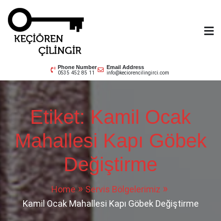
Skip
to
content
Keçiören Çilingir
0535 452 85 11
Phone Number
Email Address
0535 452 85 11
info@keciorencilingirci.com
Etiket:
Kamil Ocak
Mahallesi Kapı Göbek
Değiştirme
Home
Servis Bölgelerimiz
Kamil Ocak Mahallesi Kapı Göbek Değiştirme