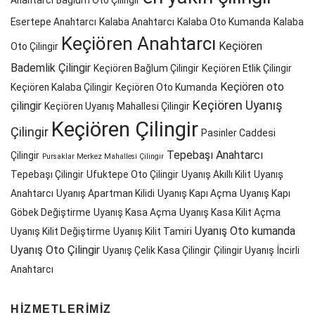
Esertepe Anahtarcı
Kalaba Anahtarcı
Kalaba Oto Kumanda
Kalaba
Keçiören Anahtarcı
Keçiören
Oto Çilingir
Bademlik Çilingir
Keçiören Bağlum Çilingir
Keçiören Etlik Çilingir
Keçiören oto
Keçiören Kalaba Çilingir
Keçiören Oto Kumanda
Keçiören Uyanış
çilingir
Keçiören Uyanış Mahallesi Çilingir
Keçiören Çilingir
Çilingir
Pasinler Caddesi
Tepebaşı Anahtarcı
Çilingir
Pursaklar Merkez Mahallesi Çilingir
Tepebaşı Çilingir
Ufuktepe Oto Çilingir
Uyanış Akıllı Kilit
Uyanış
Anahtarcı
Uyanış Apartman Kilidi
Uyanış Kapı Açma
Uyanış Kapı
Göbek Değiştirme
Uyanış Kasa Açma
Uyanış Kasa Kilit Açma
Uyanış Oto kumanda
Uyanış Kilit Değiştirme
Uyanış Kilit Tamiri
Uyanış Oto Çilingir
Uyanış Çelik Kasa Çilingir
Çilingir Uyanış
İncirli
Anahtarcı
HIZMETLERIMIZ