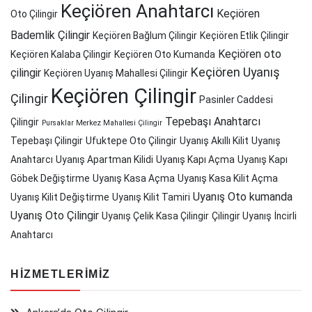
Keçiören Anahtarcı
Keçiören
Oto Çilingir
Bademlik Çilingir
Keçiören Bağlum Çilingir
Keçiören Etlik Çilingir
Keçiören oto
Keçiören Kalaba Çilingir
Keçiören Oto Kumanda
Keçiören Uyanış
çilingir
Keçiören Uyanış Mahallesi Çilingir
Keçiören Çilingir
Çilingir
Pasinler Caddesi
Tepebaşı Anahtarcı
Çilingir
Pursaklar Merkez Mahallesi Çilingir
Tepebaşı Çilingir
Ufuktepe Oto Çilingir
Uyanış Akıllı Kilit
Uyanış
Anahtarcı
Uyanış Apartman Kilidi
Uyanış Kapı Açma
Uyanış Kapı
Göbek Değiştirme
Uyanış Kasa Açma
Uyanış Kasa Kilit Açma
Uyanış Oto kumanda
Uyanış Kilit Değiştirme
Uyanış Kilit Tamiri
Uyanış Oto Çilingir
Uyanış Çelik Kasa Çilingir
Çilingir Uyanış
İncirli
Anahtarcı
HIZMETLERIMIZ