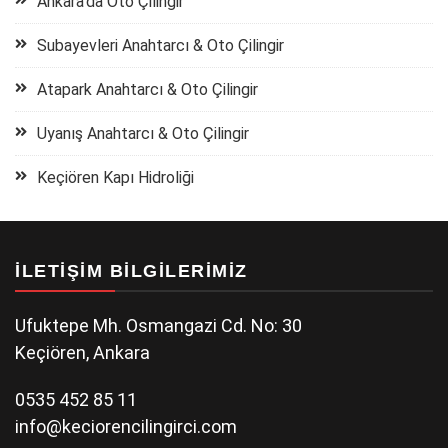
Ankara’da Oto Çilingir
Subayevleri Anahtarcı & Oto Çilingir
Atapark Anahtarcı & Oto Çilingir
Uyanış Anahtarcı & Oto Çilingir
Keçiören Kapı Hidroliği
İLETIŞIM BILGILERIMIZ
Ufuktepe Mh. Osmangazi Cd. No: 30
Keçiören, Ankara
0535 452 85 11
info@keciorencilingirci.com