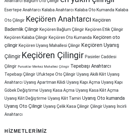
Anahtarcı
Bağlum Oto Çilingir
Esertepe Anahtarcı
Kalaba Anahtarcı
Kalaba Oto Kumanda
Kalaba
Keçiören Anahtarcı
Keçiören
Oto Çilingir
Bademlik Çilingir
Keçiören Bağlum Çilingir
Keçiören Etlik Çilingir
Keçiören oto
Keçiören Kalaba Çilingir
Keçiören Oto Kumanda
Keçiören Uyanış
çilingir
Keçiören Uyanış Mahallesi Çilingir
Keçiören Çilingir
Çilingir
Pasinler Caddesi
Tepebaşı Anahtarcı
Çilingir
Pursaklar Merkez Mahallesi Çilingir
Tepebaşı Çilingir
Ufuktepe Oto Çilingir
Uyanış Akıllı Kilit
Uyanış
Anahtarcı
Uyanış Apartman Kilidi
Uyanış Kapı Açma
Uyanış Kapı
Göbek Değiştirme
Uyanış Kasa Açma
Uyanış Kasa Kilit Açma
Uyanış Oto kumanda
Uyanış Kilit Değiştirme
Uyanış Kilit Tamiri
Uyanış Oto Çilingir
Uyanış Çelik Kasa Çilingir
Çilingir Uyanış
İncirli
Anahtarcı
HIZMETLERIMIZ