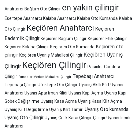
en yakın çilingir
Anahtarcı
Bağlum Oto Çilingir
Esertepe Anahtarcı
Kalaba Anahtarcı
Kalaba Oto Kumanda
Kalaba
Keçiören Anahtarcı
Keçiören
Oto Çilingir
Bademlik Çilingir
Keçiören Bağlum Çilingir
Keçiören Etlik Çilingir
Keçiören oto
Keçiören Kalaba Çilingir
Keçiören Oto Kumanda
Keçiören Uyanış
çilingir
Keçiören Uyanış Mahallesi Çilingir
Keçiören Çilingir
Çilingir
Pasinler Caddesi
Tepebaşı Anahtarcı
Çilingir
Pursaklar Merkez Mahallesi Çilingir
Tepebaşı Çilingir
Ufuktepe Oto Çilingir
Uyanış Akıllı Kilit
Uyanış
Anahtarcı
Uyanış Apartman Kilidi
Uyanış Kapı Açma
Uyanış Kapı
Göbek Değiştirme
Uyanış Kasa Açma
Uyanış Kasa Kilit Açma
Uyanış Oto kumanda
Uyanış Kilit Değiştirme
Uyanış Kilit Tamiri
Uyanış Oto Çilingir
Uyanış Çelik Kasa Çilingir
Çilingir Uyanış
İncirli
Anahtarcı