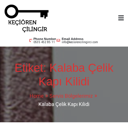
Skip
to
content
Keçiören Çilingir
0535 452 85 11
Phone Number
Email Address
0535 452 85 11
info@keciorencilingirci.com
Etiket:
Kalaba Çelik
Kapı Kilidi
Home
Servis Bölgelerimiz
Kalaba Çelik Kapı Kilidi