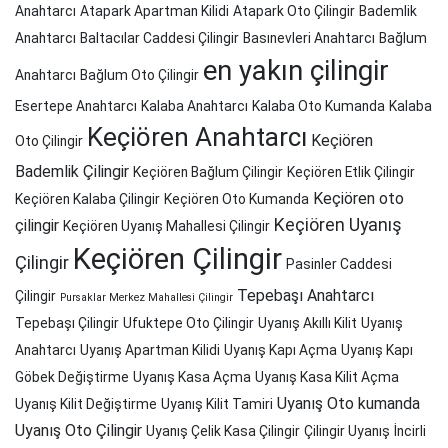
Anahtarcı
Atapark Apartman Kilidi
Atapark Oto Çilingir
Bademlik
Anahtarcı
Baltacılar Caddesi Çilingir
Basınevleri Anahtarcı
Bağlum
en yakın çilingir
Anahtarcı
Bağlum Oto Çilingir
Esertepe Anahtarcı
Kalaba Anahtarcı
Kalaba Oto Kumanda
Kalaba
Keçiören Anahtarcı
Keçiören
Oto Çilingir
Bademlik Çilingir
Keçiören Bağlum Çilingir
Keçiören Etlik Çilingir
Keçiören oto
Keçiören Kalaba Çilingir
Keçiören Oto Kumanda
Keçiören Uyanış
çilingir
Keçiören Uyanış Mahallesi Çilingir
Keçiören Çilingir
Çilingir
Pasinler Caddesi
Tepebaşı Anahtarcı
Çilingir
Pursaklar Merkez Mahallesi Çilingir
Tepebaşı Çilingir
Ufuktepe Oto Çilingir
Uyanış Akıllı Kilit
Uyanış
Anahtarcı
Uyanış Apartman Kilidi
Uyanış Kapı Açma
Uyanış Kapı
Göbek Değiştirme
Uyanış Kasa Açma
Uyanış Kasa Kilit Açma
Uyanış Oto kumanda
Uyanış Kilit Değiştirme
Uyanış Kilit Tamiri
Uyanış Oto Çilingir
Uyanış Çelik Kasa Çilingir
Çilingir Uyanış
İncirli