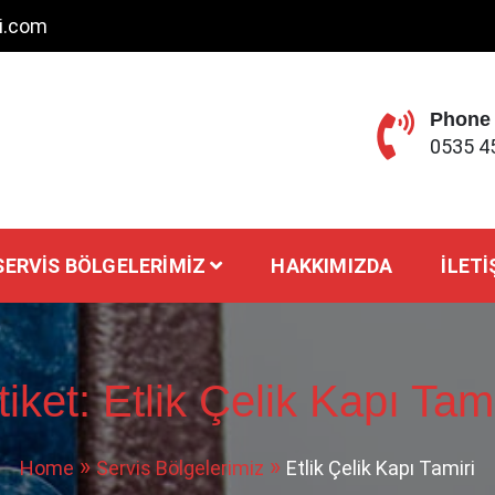
ci.com
Phone
0535 4
SERVIS BÖLGELERIMIZ
HAKKIMIZDA
İLETI
tiket:
Etlik Çelik Kapı Tami
Home
Servis Bölgelerimiz
Etlik Çelik Kapı Tamiri