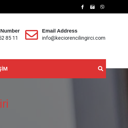
 Number
Email Address
52 85 11
info@keciorencilingirci.com
ŞIM
ri