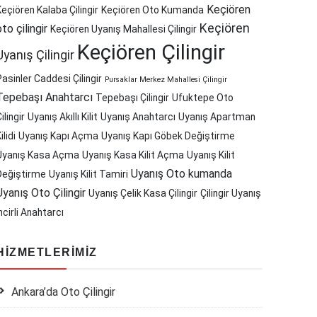
Keçiören
Keçiören Kalaba Çilingir
Keçiören Oto Kumanda
Keçiören
oto çilingir
Keçiören Uyanış Mahallesi Çilingir
Keçiören Çilingir
Uyanış Çilingir
Pasinler Caddesi Çilingir
Pursaklar Merkez Mahallesi Çilingir
Tepebaşı Anahtarcı
Tepebaşı Çilingir
Ufuktepe Oto
ilingir
Uyanış Akıllı Kilit
Uyanış Anahtarcı
Uyanış Apartman
ilidi
Uyanış Kapı Açma
Uyanış Kapı Göbek Değiştirme
Uyanış Kasa Açma
Uyanış Kasa Kilit Açma
Uyanış Kilit
Uyanış Oto kumanda
Değiştirme
Uyanış Kilit Tamiri
Uyanış Oto Çilingir
Uyanış Çelik Kasa Çilingir
Çilingir Uyanış
ncirli Anahtarcı
HIZMETLERIMIZ
Ankara’da Oto Çilingir