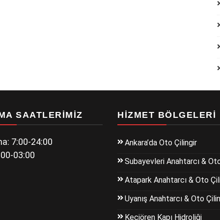
MA SAATLERIMIZ
HIZMET BÖLGELERI
a: 7:00-24:00
Ankara’da Oto Çilingir
:00-03:00
Subayevleri Anahtarcı & Oto 
Atapark Anahtarcı & Oto Çili
Uyanış Anahtarcı & Oto Çilin
Keçiören Kapı Hidroliği