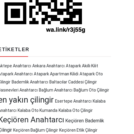
ETIKETLER
Aktepe Anahtarcı
Ankara Anahtarcı
Atapark Akıllı Kilit
Atapark Anahtarcı
Atapark Apartman Kilidi
Atapark Oto
ilingir
Bademlik Anahtarcı
Baltacılar Caddesi Çilingir
Basınevleri Anahtarcı
Bağlum Anahtarcı
Bağlum Oto Çilingir
en yakın çilingir
Esertepe Anahtarcı
Kalaba
Anahtarcı
Kalaba Oto Kumanda
Kalaba Oto Çilingir
Keçiören Anahtarcı
Keçiören Bademlik
Çilingir
Keçiören Bağlum Çilingir
Keçiören Etlik Çilingir