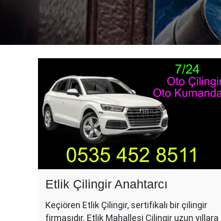
Etlik Çilingir Anahtarcı
Keçiören Etlik Çilingir, sertifikalı bir çilingir
firmasıdır. Etlik Mahallesi Çilingir uzun yıllara