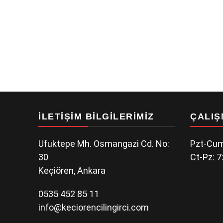
İLETIŞIM BILGILERIMIZ
ÇALIŞ
Ufuktepe Mh. Osmangazi Cd. No:
Pzt-Cum
30
Ct-Pz: 7
Keçiören, Ankara
0535 452 85 11
info@keciorencilingirci.com