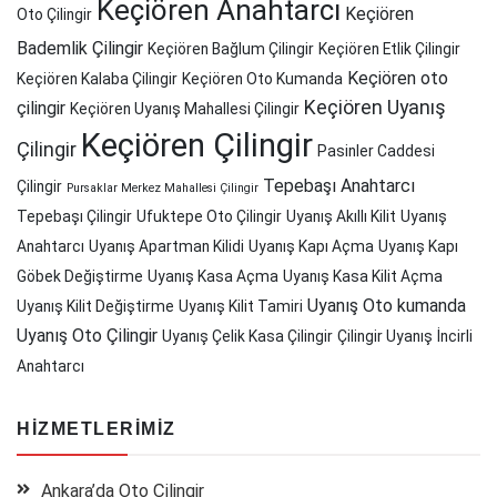
Keçiören Anahtarcı
Keçiören
Oto Çilingir
Bademlik Çilingir
Keçiören Bağlum Çilingir
Keçiören Etlik Çilingir
Keçiören oto
Keçiören Kalaba Çilingir
Keçiören Oto Kumanda
Keçiören Uyanış
çilingir
Keçiören Uyanış Mahallesi Çilingir
Keçiören Çilingir
Çilingir
Pasinler Caddesi
Tepebaşı Anahtarcı
Çilingir
Pursaklar Merkez Mahallesi Çilingir
Tepebaşı Çilingir
Ufuktepe Oto Çilingir
Uyanış Akıllı Kilit
Uyanış
Anahtarcı
Uyanış Apartman Kilidi
Uyanış Kapı Açma
Uyanış Kapı
Göbek Değiştirme
Uyanış Kasa Açma
Uyanış Kasa Kilit Açma
Uyanış Oto kumanda
Uyanış Kilit Değiştirme
Uyanış Kilit Tamiri
Uyanış Oto Çilingir
Uyanış Çelik Kasa Çilingir
Çilingir Uyanış
İncirli
Anahtarcı
HIZMETLERIMIZ
Ankara’da Oto Çilingir