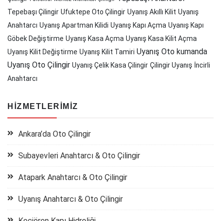
Tepebaşı Çilingir
Ufuktepe Oto Çilingir
Uyanış Akıllı Kilit
Uyanış
Anahtarcı
Uyanış Apartman Kilidi
Uyanış Kapı Açma
Uyanış Kapı
Göbek Değiştirme
Uyanış Kasa Açma
Uyanış Kasa Kilit Açma
Uyanış Oto kumanda
Uyanış Kilit Değiştirme
Uyanış Kilit Tamiri
Uyanış Oto Çilingir
Uyanış Çelik Kasa Çilingir
Çilingir Uyanış
İncirli
Anahtarcı
HIZMETLERIMIZ
Ankara’da Oto Çilingir
Subayevleri Anahtarcı & Oto Çilingir
Atapark Anahtarcı & Oto Çilingir
Uyanış Anahtarcı & Oto Çilingir
Keçiören Kapı Hidroliği