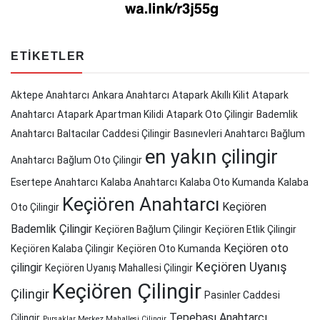
ETIKETLER
Aktepe Anahtarcı
Ankara Anahtarcı
Atapark Akıllı Kilit
Atapark
Anahtarcı
Atapark Apartman Kilidi
Atapark Oto Çilingir
Bademlik
Anahtarcı
Baltacılar Caddesi Çilingir
Basınevleri Anahtarcı
Bağlum
en yakın çilingir
Anahtarcı
Bağlum Oto Çilingir
Esertepe Anahtarcı
Kalaba Anahtarcı
Kalaba Oto Kumanda
Kalaba
Keçiören Anahtarcı
Keçiören
Oto Çilingir
Bademlik Çilingir
Keçiören Bağlum Çilingir
Keçiören Etlik Çilingir
Keçiören oto
Keçiören Kalaba Çilingir
Keçiören Oto Kumanda
Keçiören Uyanış
çilingir
Keçiören Uyanış Mahallesi Çilingir
Keçiören Çilingir
Çilingir
Pasinler Caddesi
Tepebaşı Anahtarcı
Çilingir
Pursaklar Merkez Mahallesi Çilingir