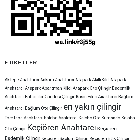
ETIKETLER
Aktepe Anahtarcı
Ankara Anahtarcı
Atapark Akıllı Kilit
Atapark
Anahtarcı
Atapark Apartman Kilidi
Atapark Oto Çilingir
Bademlik
Anahtarcı
Baltacılar Caddesi Çilingir
Basınevleri Anahtarcı
Bağlum
en yakın çilingir
Anahtarcı
Bağlum Oto Çilingir
Esertepe Anahtarcı
Kalaba Anahtarcı
Kalaba Oto Kumanda
Kalaba
Keçiören Anahtarcı
Keçiören
Oto Çilingir
Bademlik Çilingir
Keçiören Bağlum Çilingir
Keçiören Etlik Çilingir