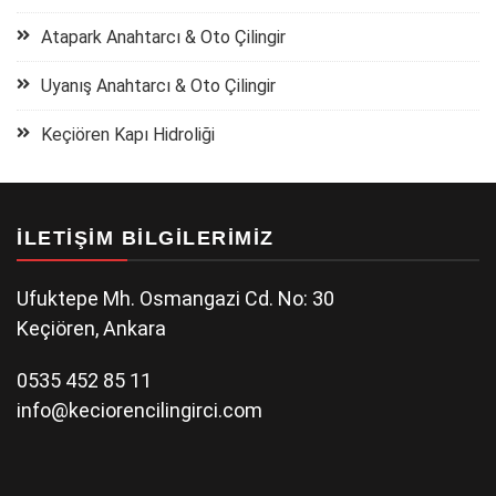
Atapark Anahtarcı & Oto Çilingir
Uyanış Anahtarcı & Oto Çilingir
Keçiören Kapı Hidroliği
İLETIŞIM BILGILERIMIZ
Ufuktepe Mh. Osmangazi Cd. No: 30
Keçiören, Ankara
0535 452 85 11
info@keciorencilingirci.com