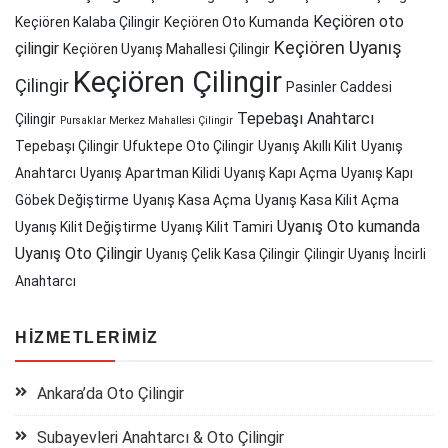
Keçiören oto
Keçiören Kalaba Çilingir
Keçiören Oto Kumanda
Keçiören Uyanış
çilingir
Keçiören Uyanış Mahallesi Çilingir
Keçiören Çilingir
Çilingir
Pasinler Caddesi
Tepebaşı Anahtarcı
Çilingir
Pursaklar Merkez Mahallesi Çilingir
Tepebaşı Çilingir
Ufuktepe Oto Çilingir
Uyanış Akıllı Kilit
Uyanış
Anahtarcı
Uyanış Apartman Kilidi
Uyanış Kapı Açma
Uyanış Kapı
Göbek Değiştirme
Uyanış Kasa Açma
Uyanış Kasa Kilit Açma
Uyanış Oto kumanda
Uyanış Kilit Değiştirme
Uyanış Kilit Tamiri
Uyanış Oto Çilingir
Uyanış Çelik Kasa Çilingir
Çilingir Uyanış
İncirli
Anahtarcı
HIZMETLERIMIZ
Ankara’da Oto Çilingir
Subayevleri Anahtarcı & Oto Çilingir