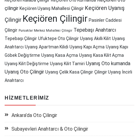
Keçiören Uyanış
çilingir
Keçiören Uyanış Mahallesi Çilingir
Keçiören Çilingir
Çilingir
Pasinler Caddesi
Tepebaşı Anahtarcı
Çilingir
Pursaklar Merkez Mahallesi Çilingir
Tepebaşı Çilingir
Ufuktepe Oto Çilingir
Uyanış Akıllı Kilit
Uyanış
Anahtarcı
Uyanış Apartman Kilidi
Uyanış Kapı Açma
Uyanış Kapı
Göbek Değiştirme
Uyanış Kasa Açma
Uyanış Kasa Kilit Açma
Uyanış Oto kumanda
Uyanış Kilit Değiştirme
Uyanış Kilit Tamiri
Uyanış Oto Çilingir
Uyanış Çelik Kasa Çilingir
Çilingir Uyanış
İncirli
Anahtarcı
HIZMETLERIMIZ
Ankara’da Oto Çilingir
Subayevleri Anahtarcı & Oto Çilingir