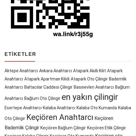
ETIKETLER
Aktepe Anahtarcı
Ankara Anahtarcı
Atapark Akıllı Kilit
Atapark
Anahtarcı
Atapark Apartman Kilidi
Atapark Oto Çilingir
Bademlik
Anahtarcı
Baltacılar Caddesi Çilingir
Basınevleri Anahtarcı
Bağlum
en yakın çilingir
Anahtarcı
Bağlum Oto Çilingir
Esertepe Anahtarcı
Kalaba Anahtarcı
Kalaba Oto Kumanda
Kalaba
Keçiören Anahtarcı
Keçiören
Oto Çilingir
Bademlik Çilingir
Keçiören Bağlum Çilingir
Keçiören Etlik Çilingir
Keçiören oto
Keçiören Kalaba Çilingir
Keçiören Oto Kumanda