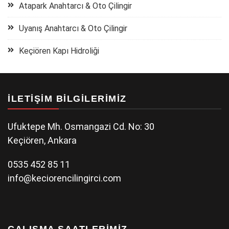
Atapark Anahtarcı & Oto Çilingir
Uyanış Anahtarcı & Oto Çilingir
Keçiören Kapı Hidroliği
İLETIŞIM BILGILERIMIZ
Ufuktepe Mh. Osmangazi Cd. No: 30
Keçiören, Ankara
0535 452 85 11
info@keciorencilingirci.com
ÇALIŞMA SAATLERIMIZ