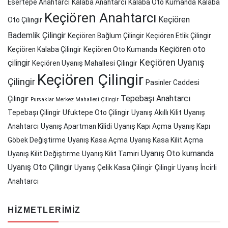
Esertepe Anahtarcı
Kalaba Anahtarcı
Kalaba Oto Kumanda
Kalaba
Keçiören Anahtarcı
Keçiören
Oto Çilingir
Bademlik Çilingir
Keçiören Bağlum Çilingir
Keçiören Etlik Çilingir
Keçiören oto
Keçiören Kalaba Çilingir
Keçiören Oto Kumanda
Keçiören Uyanış
çilingir
Keçiören Uyanış Mahallesi Çilingir
Keçiören Çilingir
Çilingir
Pasinler Caddesi
Tepebaşı Anahtarcı
Çilingir
Pursaklar Merkez Mahallesi Çilingir
Tepebaşı Çilingir
Ufuktepe Oto Çilingir
Uyanış Akıllı Kilit
Uyanış
Anahtarcı
Uyanış Apartman Kilidi
Uyanış Kapı Açma
Uyanış Kapı
Göbek Değiştirme
Uyanış Kasa Açma
Uyanış Kasa Kilit Açma
Uyanış Oto kumanda
Uyanış Kilit Değiştirme
Uyanış Kilit Tamiri
Uyanış Oto Çilingir
Uyanış Çelik Kasa Çilingir
Çilingir Uyanış
İncirli
Anahtarcı
HIZMETLERIMIZ