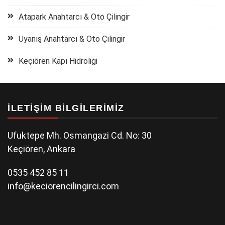
Atapark Anahtarcı & Oto Çilingir
Uyanış Anahtarcı & Oto Çilingir
Keçiören Kapı Hidroliği
İLETIŞIM BILGILERIMIZ
Ufuktepe Mh. Osmangazi Cd. No: 30
Keçiören, Ankara
0535 452 85 11
info@keciorencilingirci.com