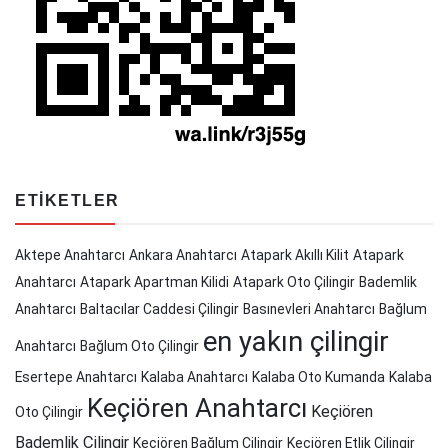
ETIKETLER
Aktepe Anahtarcı
Ankara Anahtarcı
Atapark Akıllı Kilit
Atapark
Anahtarcı
Atapark Apartman Kilidi
Atapark Oto Çilingir
Bademlik
Anahtarcı
Baltacılar Caddesi Çilingir
Basınevleri Anahtarcı
Bağlum
en yakın çilingir
Anahtarcı
Bağlum Oto Çilingir
Esertepe Anahtarcı
Kalaba Anahtarcı
Kalaba Oto Kumanda
Kalaba
Keçiören Anahtarcı
Keçiören
Oto Çilingir
Bademlik Çilingir
Keçiören Bağlum Çilingir
Keçiören Etlik Çilingir