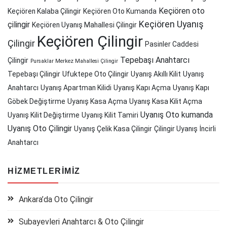
Keçiören oto
Keçiören Kalaba Çilingir
Keçiören Oto Kumanda
Keçiören Uyanış
çilingir
Keçiören Uyanış Mahallesi Çilingir
Keçiören Çilingir
Çilingir
Pasinler Caddesi
Tepebaşı Anahtarcı
Çilingir
Pursaklar Merkez Mahallesi Çilingir
Tepebaşı Çilingir
Ufuktepe Oto Çilingir
Uyanış Akıllı Kilit
Uyanış
Anahtarcı
Uyanış Apartman Kilidi
Uyanış Kapı Açma
Uyanış Kapı
Göbek Değiştirme
Uyanış Kasa Açma
Uyanış Kasa Kilit Açma
Uyanış Oto kumanda
Uyanış Kilit Değiştirme
Uyanış Kilit Tamiri
Uyanış Oto Çilingir
Uyanış Çelik Kasa Çilingir
Çilingir Uyanış
İncirli
Anahtarcı
HIZMETLERIMIZ
Ankara’da Oto Çilingir
Subayevleri Anahtarcı & Oto Çilingir