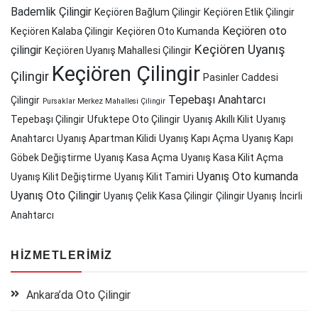
Bademlik Çilingir
Keçiören Bağlum Çilingir
Keçiören Etlik Çilingir
Keçiören oto
Keçiören Kalaba Çilingir
Keçiören Oto Kumanda
Keçiören Uyanış
çilingir
Keçiören Uyanış Mahallesi Çilingir
Keçiören Çilingir
Çilingir
Pasinler Caddesi
Tepebaşı Anahtarcı
Çilingir
Pursaklar Merkez Mahallesi Çilingir
Tepebaşı Çilingir
Ufuktepe Oto Çilingir
Uyanış Akıllı Kilit
Uyanış
Anahtarcı
Uyanış Apartman Kilidi
Uyanış Kapı Açma
Uyanış Kapı
Göbek Değiştirme
Uyanış Kasa Açma
Uyanış Kasa Kilit Açma
Uyanış Oto kumanda
Uyanış Kilit Değiştirme
Uyanış Kilit Tamiri
Uyanış Oto Çilingir
Uyanış Çelik Kasa Çilingir
Çilingir Uyanış
İncirli
Anahtarcı
HIZMETLERIMIZ
Ankara’da Oto Çilingir